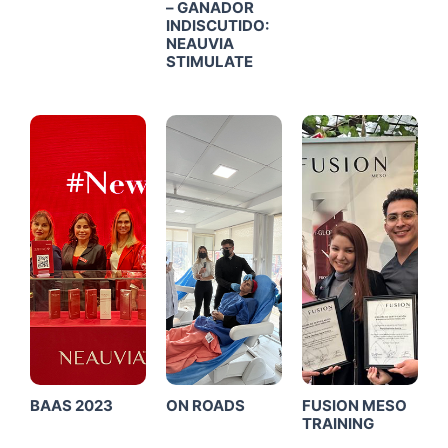
– GANADOR
INDISCUTIDO:
NEAUVIA
STIMULATE
Click
Click
Click
Me
Me
Me
BAAS 2023
ON ROADS
FUSION MESO
TRAINING