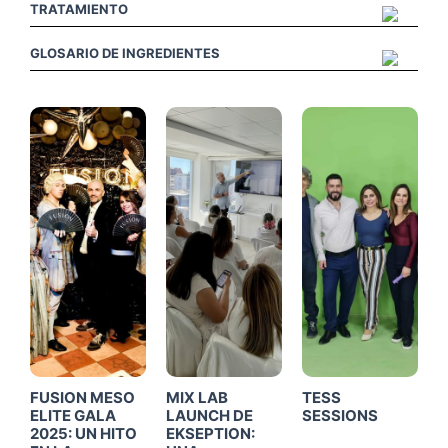
TRATAMIENTO
GLOSARIO DE INGREDIENTES
Click
Click
Click
Me
Me
Me
FUSION MESO
MIX LAB
TESS
ELITE GALA
LAUNCH DE
SESSIONS
2025: UN HITO
EKSEPTION: