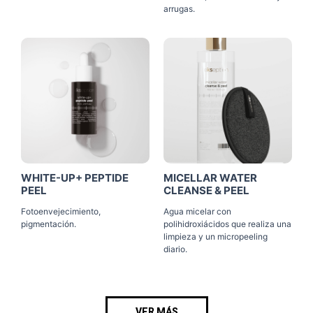
arrugas.
Click Me
Click Me
WHITE-UP+ PEPTIDE
MICELLAR WATER
PEEL
CLEANSE & PEEL
Fotoenvejecimiento,
Agua micelar con
pigmentación.
polihidroxiácidos que realiza una
limpieza y un micropeeling
diario.
VER MÁS