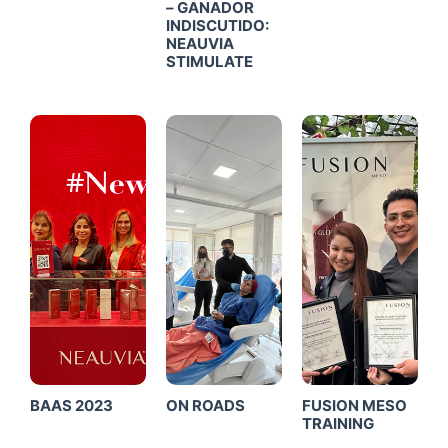
– GANADOR
INDISCUTIDO:
NEAUVIA
STIMULATE
Click
Click
Click
Me
Me
Me
BAAS 2023
ON ROADS
FUSION MESO
TRAINING