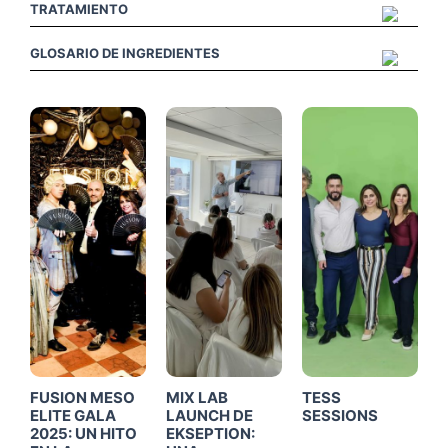
TRATAMIENTO
GLOSARIO DE INGREDIENTES
Click
Click
Click
Me
Me
Me
FUSION MESO
MIX LAB
TESS
ELITE GALA
LAUNCH DE
SESSIONS
2025: UN HITO
EKSEPTION: