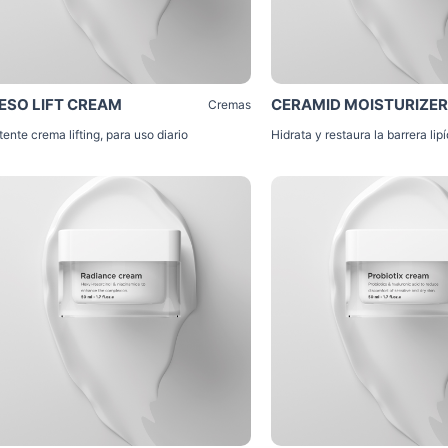
ESO LIFT CREAM
CERAMID MOISTURIZER
Cremas
tente crema lifting, para uso diario
Hidrata y restaura la barrera lip
Click Me
Click Me