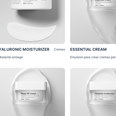
YALURONIC MOISTURIZER
ESSENTIAL CREAM
Cremas
dratante antiage.
Emulsion para crear cremas per
Click Me
Click Me