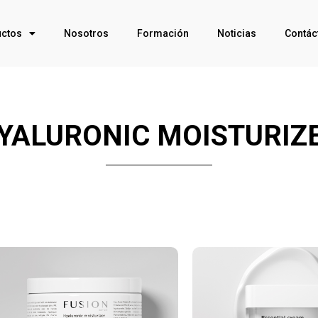
ctos
Nosotros
Formación
Noticias
Contác
YALURONIC MOISTURIZ
Click Me
Click Me