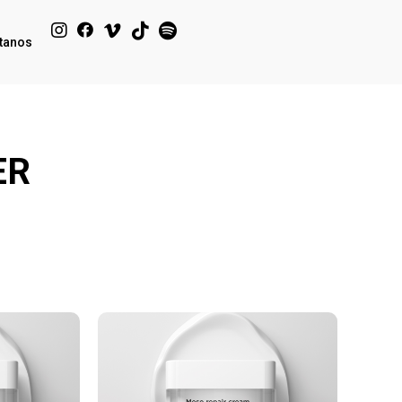
tanos
ER
Click Me