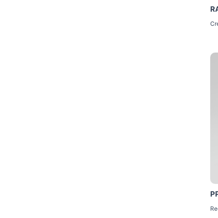
R
Cr
P
Re