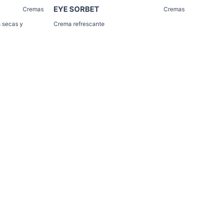
EYE SORBET
Cremas
Cremas
s secas y
Crema refrescante