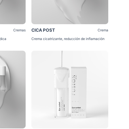
CICA POST
Cremas
Crema
ídica
Crema cicatrizante, reducción de inflamación
Click Me