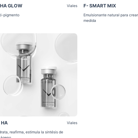
-HA GLOW
F- SMART MIX
Viales
ti-pigmento
Emulsionante natural para crea
medida
Click Me
- HA
Viales
rata, reafirma, estimula la sintésis de
lágeno.