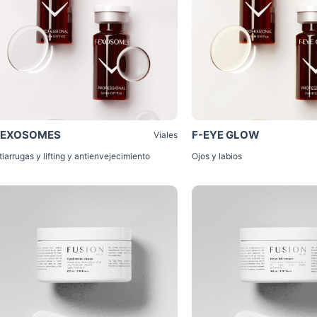
-EXOSOMES
F-EYE GLOW
Viales
tiarrugas y lifting y antienvejecimiento
Ojos y labios
Click Me
Click Me