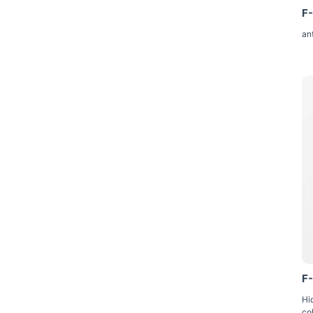
F
an
F
Hid
co