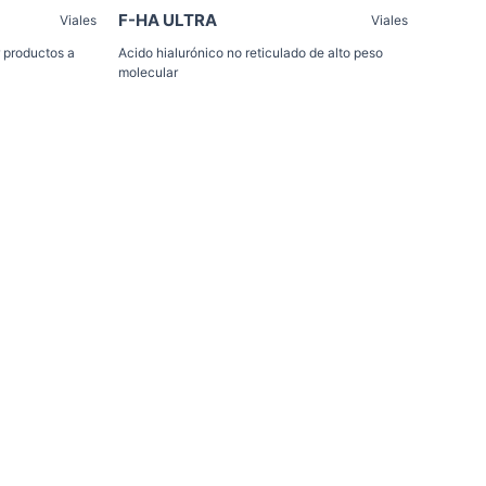
F-HA ULTRA
Viales
Viales
r productos a
Acido hialurónico no reticulado de alto peso
molecular