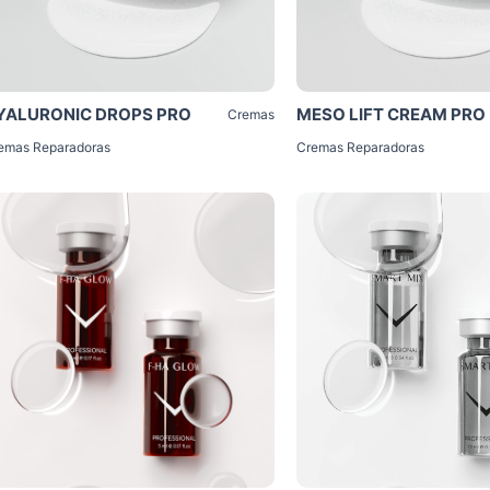
YALURONIC DROPS PRO
MESO LIFT CREAM PRO
Cremas
emas Reparadoras
Cremas Reparadoras
Click Me
Click Me