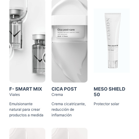
Click
Click
Click
Me
Me
Me
F- SMART MIX
CICA POST
MESO SHIELD
50
Viales
Crema
Emulsionante
Crema cicatrizante,
Protector solar
natural para crear
reducción de
productos a medida
inflamación
Click
Click
Me
Me