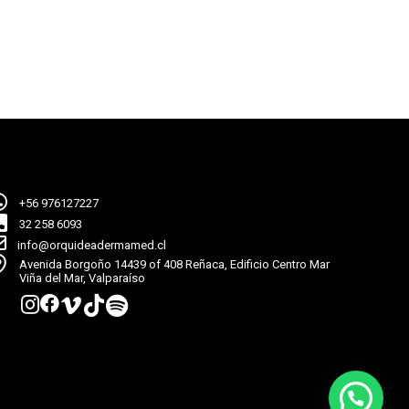
+56 976127227
32 258 6093
info@orquideadermamed.cl
Avenida Borgoño 14439 of 408 Reñaca, Edificio Centro Mar
Viña del Mar, Valparaíso