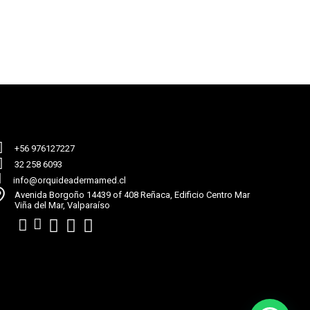
+56 976127227
32 258 6093
info@orquideadermamed.cl
Avenida Borgoño 14439 of 408 Reñaca, Edificio Centro Mar
Viña del Mar, Valparaíso