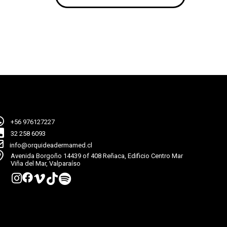
+56 976127227
32 258 6093
info@orquideadermamed.cl
Avenida Borgoño 14439 of 408 Reñaca, Edificio Centro Mar
Viña del Mar, Valparaíso