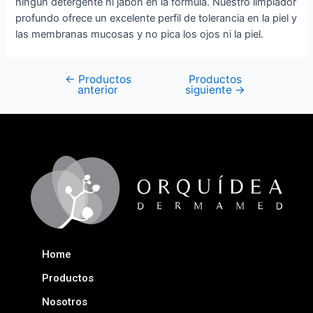
ningún detergente ni jabón en la fórmula. Nuestro limpiador
profundo ofrece un excelente perfil de tolerancia en la piel y
las membranas mucosas y no pica los ojos ni la piel.
←
Productos
Productos
anterior
siguiente
→
Home
Productos
Nosotros