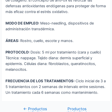
de colágeno. El concepto de anti-ox es reforzar las
defensas antioxidantes endógenas para proteger de forma
más eficaz contra el estrés oxidativo.
MODO DE EMPLEO:
Meso-needling, dispositivos de
administración transdérmica.
ÁREAS:
Rostro, cuello, escote y manos.
PROTOCOLO:
Dosis: 5 ml por tratamiento (cara y cuello)
Técnica: nappage. Tejido diana: dermis superficial y
epidermis. Células diana: fibroblastos, queratinocitos,
melanocitos.
FRECUENCIA DE LOS TRATAMIENTOS:
Ciclo inicial de 3 a
5 tratamientos con 2 semanas de intervalo entre sesiones.
Un tratamiento cada 6 semanas como mantenimiento.
←
Productos
Productos