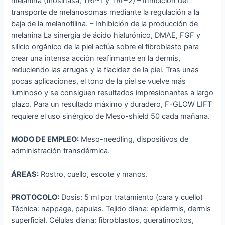
melanina (tirosinasa, TRP-1 y TRP-2) – Inhibición del
transporte de melanosomas mediante la regulación a la
baja de la melanofilina. – Inhibición de la producción de
melanina La sinergia de ácido hialurónico, DMAE, FGF y
silicio orgánico de la piel actúa sobre el fibroblasto para
crear una intensa acción reafirmante en la dermis,
reduciendo las arrugas y la flacidez de la piel. Tras unas
pocas aplicaciones, el tono de la piel se vuelve más
luminoso y se consiguen resultados impresionantes a largo
plazo. Para un resultado máximo y duradero, F-GLOW LIFT
requiere el uso sinérgico de Meso-shield 50 cada mañana.
MODO DE EMPLEO:
Meso-needling, dispositivos de
administración transdérmica.
ÁREAS:
Rostro, cuello, escote y manos.
PROTOCOLO:
Dosis: 5 ml por tratamiento (cara y cuello)
Técnica: nappage, papulas. Tejido diana: epidermis, dermis
superficial. Células diana: fibroblastos, queratinocitos,