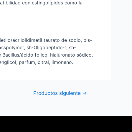
patibilidad con esfingolípidos como la
tilo/acriloildimetil taurato de sodio, bis-
spolymer, sh-Oligopeptide-1, sh-
 Bacillus/ácido fólico, hialuronato sódico,
lenglicol, parfum, citral, limoneno.
Productos siguiente
→