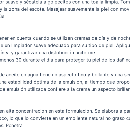
dor suave y sécatela a golpecitos con una toalla limpia. T
o y la zona del escote. Masajear suavemente la piel con mo
úe
ener en cuenta cuando se utilizan cremas de día y de noch
ice un limpiador suave adecuado para su tipo de piel. Apli
uínea y garantizar una distribución uniforme.
 menos 30 durante el día para proteger tu piel de los dañin
e aceite en agua tiene un aspecto fino y brillante y una se
una estabilidad óptima de la emulsión, al tiempo que prop
a de emulsión utilizada confiere a la crema un aspecto brill
en alta concentración en esta formulación. Se elabora a par
co, lo que lo convierte en un emoliente natural no graso 
s. Penetra