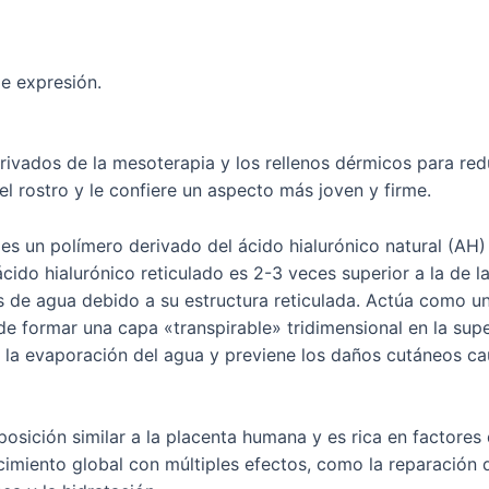
de expresión.
ivados de la mesoterapia y los rellenos dérmicos para redu
l rostro y le confiere un aspecto más joven y firme.
es un polímero derivado del ácido hialurónico natural (AH) s
ácido hialurónico reticulado es 2-3 veces superior a la de 
s de agua debido a su estructura reticulada. Actúa como u
e formar una capa «transpirable» tridimensional en la super
ce la evaporación del agua y previene los daños cutáneos 
osición similar a la placenta humana y es rica en factores 
cimiento global con múltiples efectos, como la reparación de