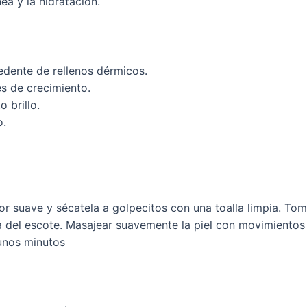
nea y la hidratación.
edente de rellenos dérmicos.
s de crecimiento.
o brillo.
o.
dor suave y sécatela a golpecitos con una toalla limpia. T
ona del escote. Masajear suavemente la piel con movimientos
 unos minutos