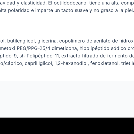
suavidad y elasticidad. El octildodecanol tiene una alta com
alta polaridad e imparte un tacto suave y no graso a la piel.
 butilenglicol, glicerina, copolímero de acrilato de hidroxie
toxi PEG/PPG-25/4 dimeticona, hipolipéptido sódico cros
ptido-9, sh-Polipéptido-11, extracto filtrado de fermento de
co/cáprico, caprililglicol, 1,2-hexanodiol, fenoxietanol, trieti