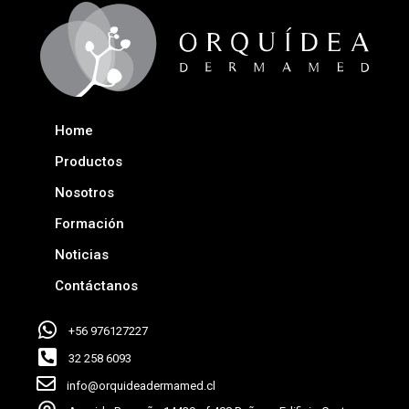
Home
Productos
Nosotros
Formación
Noticias
Contáctanos
+56 976127227
32 258 6093
info@orquideadermamed.cl