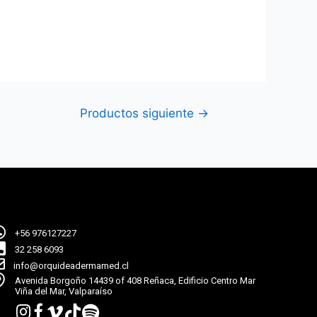
Productos siguiente
→
+56 976127227
32 258 6093
info@orquideadermamed.cl
Avenida Borgoño 14439 of 408 Reñaca, Edificio Centro Mar
Viña del Mar, Valparaíso