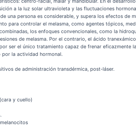
erísticos: centro-facial, malar y mandibular. En el desarrol
ición a la luz solar ultravioleta y las fluctuaciones hormon
 de una persona es considerable, y supera los efectos de 
iento para controlar el melasma, como agentes tópicos, med
s combinadas, los enfoques convencionales, como la hidro
 lesiones de melasma. Por el contrario, el ácido tranexámic
or ser el único tratamiento capaz de frenar eficazmente l
 por la actividad hormonal.
tivos de administración transdérmica, post-láser.
(cara y cuello)
.
, melanocitos