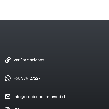
Ver Formaciones
+56 976127227
info@orquideadermamed.cl