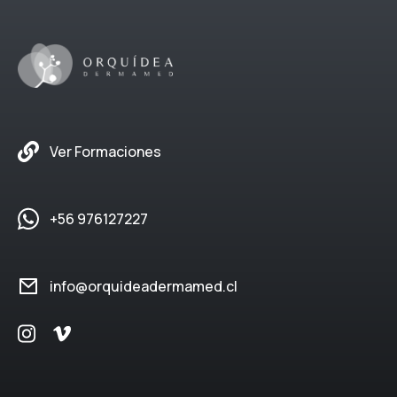
Ver Formaciones
+56 976127227
info@orquideadermamed.cl